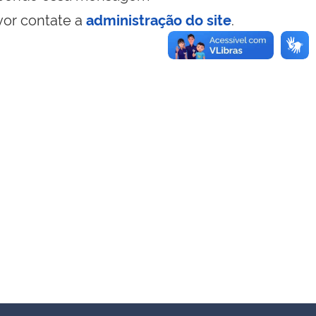
vor contate a
administração do site
.