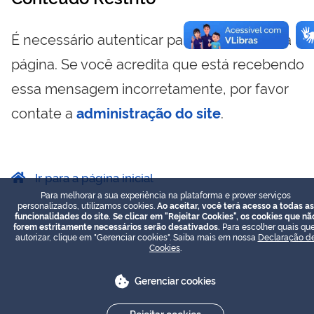
É necessário autenticar para visualizar essa
página. Se você acredita que está recebendo
essa mensagem incorretamente, por favor
contate a
administração do site
.
Ir para a página inicial
Para melhorar a sua experiência na plataforma e prover serviços
personalizados, utilizamos cookies.
Ao aceitar, você terá acesso a todas as
funcionalidades do site. Se clicar em "Rejeitar Cookies", os cookies que nã
forem estritamente necessários serão desativados.
Para escolher quais que
autorizar, clique em "Gerenciar cookies". Saiba mais em nossa
Declaração d
Cookies
.
Gerenciar cookies
Rejeitar cookies