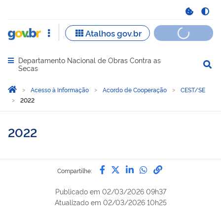
Departamento Nacional de Obras Contra as
Abrir menu principal de navegação
Secas
Você está aqui:
Página Inicial
Acesso à Informação
Acordo de Cooperação
CEST/SE
2022
2022
Compartilhe por Facebook
Compartilhe por Twitter
Compartilhe por Lin
Compartilhe por
link para Copi
Compartilhe:
Publicado em
02/03/2026 09h37
Atualizado em
02/03/2026 10h25