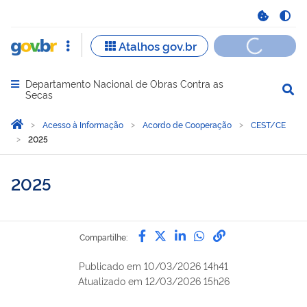
Departamento Nacional de Obras Contra as
Abrir menu principal de navegação
Secas
Você está aqui:
Página Inicial
Acesso à Informação
Acordo de Cooperação
CEST/CE
2025
2025
Compartilhe por Facebook
Compartilhe por Twitter
Compartilhe por Lin
Compartilhe por
link para Copi
Compartilhe:
Publicado em
10/03/2026 14h41
Atualizado em
12/03/2026 15h26