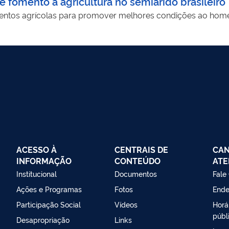
omento à agricultura no semiárido brasileiro
mentos agrícolas para promover melhores condições ao h
ACESSO À
CENTRAIS DE
CAN
INFORMAÇÃO
CONTEÚDO
ATE
Institucional
Documentos
Fale
Ações e Programas
Fotos
Ende
Participação Social
Vídeos
Horá
públ
Desapropriação
Links