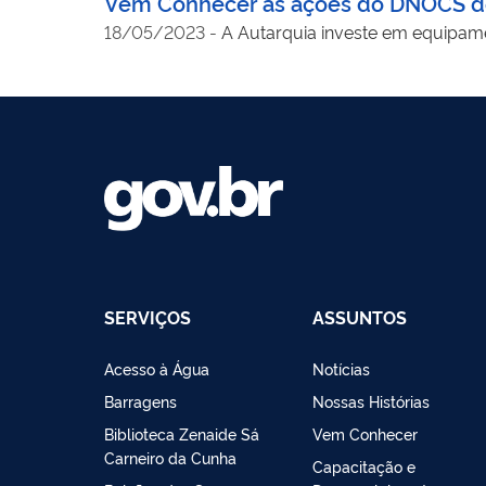
Vem Conhecer as ações do DNOCS de f
18/05/2023
-
A Autarquia investe em equipa
SERVIÇOS
ASSUNTOS
Acesso à Água
Notícias
Barragens
Nossas Histórias
Biblioteca Zenaide Sá
Vem Conhecer
Carneiro da Cunha
Capacitação e