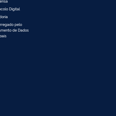
ensa
ocolo Digital
doria
rregado pelo
amento de Dados
oais