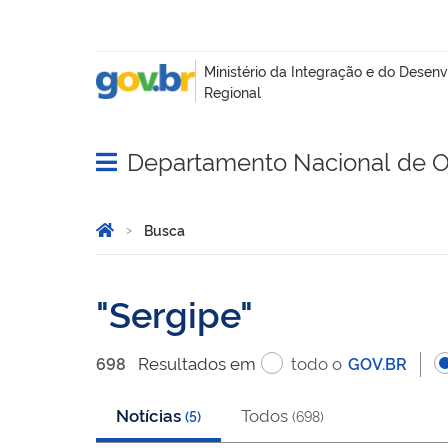
Departamento Nacional de O
Abrir menu principal de navegação
Você está aqui:
Página Inicial
Busca
Busca
Sergipe
Resultado
s
em
todo o
698
GOV.BR
Notícias
Todos
(
5
)
(
698
)