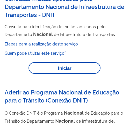
Departamento Nacional de Infraestrutura de
Transportes - DNIT
Consulta para identificação de multas aplicadas pelo
Nacional
Departamento
de Infraestrutura de Transportes
(DNIT). A consulta é realizada pelo Portal de Multas de
Etapas para a realização deste serviço
Trânsito, no Portal do DNIT. O DNIT pode fazer a fiscalização e
Quem pode utilizar este serviço?
multas condutores nas rodovias e estradas federais, conforme
Lei 10.233/01 e Lei 9.503/97 . Este serviço é gratuito para o
Iniciar
cidadão.
Aderir ao Programa Nacional de Educação
para o Trânsito
(
Conexão DNIT
)
Nacional
O Conexão DNIT é o Programa
de Educação para o
Nacional
Trânsito do Departamento
de Infraestrutura de
Transportes. Seu objetivo é preservar vidas, mediante a criação