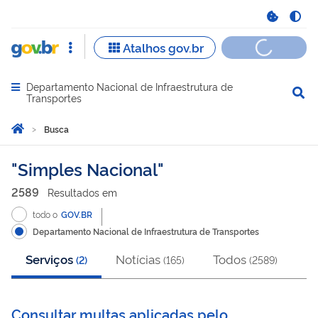
Departamento Nacional de Infraestrutura de
Abrir menu principal de navegação
Transportes
Você está aqui:
Página Inicial
Busca
Busca
Simples Nacional
2589
Resultado
s
em
todo o
GOV.BR
Departamento Nacional de Infraestrutura de Transportes
Serviços
Notícias
Todos
(
2
)
(
165
)
(
2589
)
Consultar multas aplicadas pelo