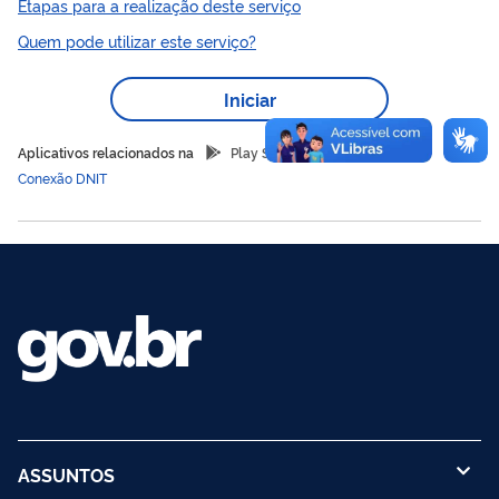
Etapas para a realização deste serviço
nacional
de uma rede
alimentada pelo compartilhamento de
Quem pode utilizar este serviço?
conhecimentos e por estímulos pedagógicos contínuos para
desenvolver ações continuadas de Educação para o Trânsito
Iniciar
nas escolas de todo o país.
Aplicativos relacionados na
Play Store:
Conexão DNIT
ASSUNTOS