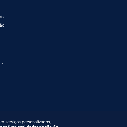
is
ção
 -
er serviços personalizados,
s as funcionalidades do site. Se