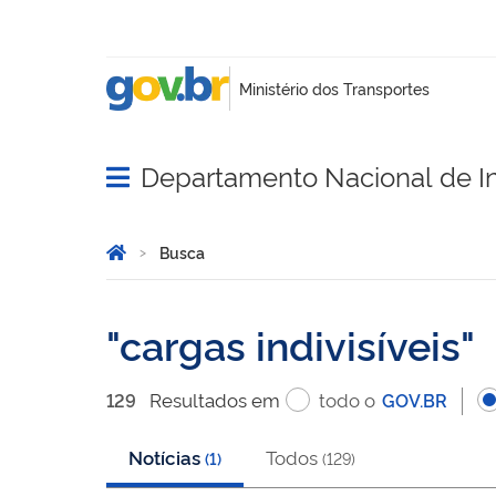
Departamento Nacional de In
Abrir menu principal de navegação
Você está aqui:
Página Inicial
Busca
Busca
cargas indivisíveis
Resultado
s
em
todo o
129
GOV.BR
Notícias
Todos
(
1
)
(
129
)