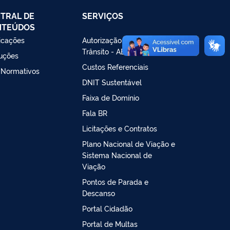
TRAL DE
SERVIÇOS
NTEÚDOS
icações
Autorização Especial de
Trânsito - AET
ruções
Custos Referenciais
 Normativos
DNIT Sustentável
Faixa de Domínio
Fala BR
Licitações e Contratos
Plano Nacional de Viação e
Sistema Nacional de
Viação
Pontos de Parada e
Descanso
Portal Cidadão
Portal de Multas