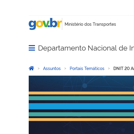
Departamento Nacional de In
Abrir menu principal de navegação
Você está aqui:
Página Inicial
Assuntos
Portais Temáticos
DNIT 20 A
DNIT 20 Anos