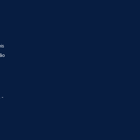
is
ção
 -