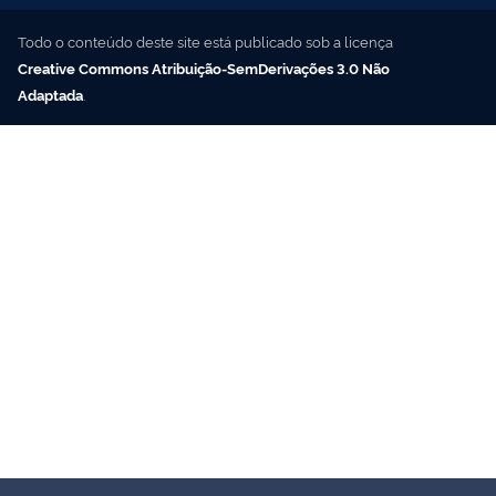
Todo o conteúdo deste site está publicado sob a licença
Creative Commons Atribuição-SemDerivações 3.0 Não
Adaptada
.