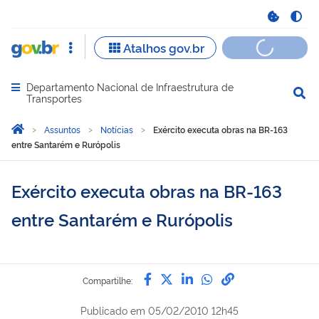
Departamento Nacional de Infraestrutura de
Abrir menu principal de navegação
Transportes
Você está aqui:
Página Inicial
Assuntos
Notícias
Exército executa obras na BR-163
entre Santarém e Rurópolis
Exército executa obras na BR-163
entre Santarém e Rurópolis
Compartilhe por Facebook
Compartilhe por Twitter
Compartilhe por Lin
Compartilhe por
link para Copi
Compartilhe:
Publicado em
05/02/2010 12h45