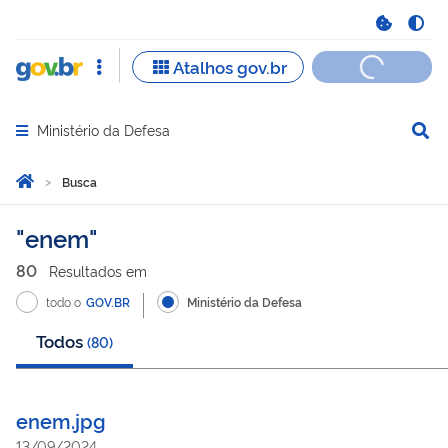
Ministério da Defesa
Abrir menu principal de navegação
Você está aqui:
Página Inicial
Busca
Busca
enem
80
Resultado
s
em
todo o
GOV.BR
Ministério da Defesa
Todos
(
80
)
enem.jpg
13/09/2024