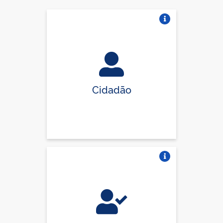
Vire o card
Cidadão
Vire o card