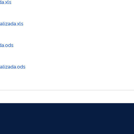
a.xls
alizada.xls
da.ods
ualizada.ods