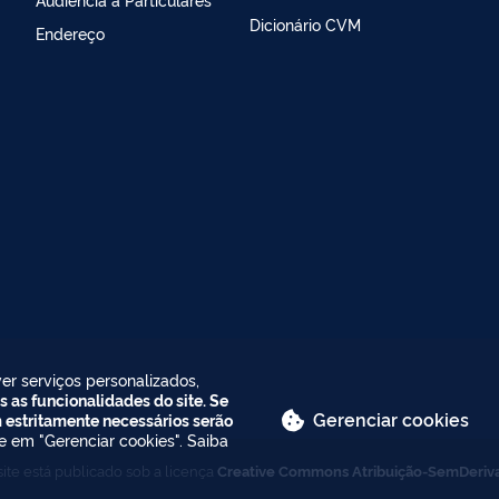
Dicionário CVM
Endereço
er serviços personalizados,
s as funcionalidades do site. Se
Gerenciar cookies
m estritamente necessários serão
ue em "Gerenciar cookies". Saiba
ite está publicado sob a licença
Creative Commons Atribuição-SemDeriv