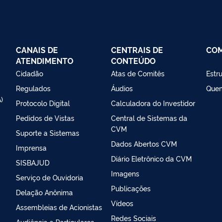
CANAIS DE
CENTRAIS DE
CO
ATENDIMENTO
CONTEÚDO
Cidadão
Atas de Comitês
Estr
Regulados
Áudios
Que
)
Protocolo Digital
Calculadora do Investidor
Pedidos de Vistas
Central de Sistemas da
CVM
Suporte a Sistemas
Dados Abertos CVM
Imprensa
Diário Eletrônico da CVM
SISBAJUD
Imagens
Serviço de Ouvidoria
Publicações
Delação Anônima
Vídeos
Assembleias de Acionistas
Redes Sociais
Audiência a Particulares