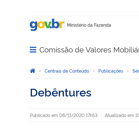
Comissão de Valores Mobiliá
Abrir menu principal de navegação
Você está aqui:
Página Inicial
Centrais de Conteúdo
Publicações
Sér
Debêntures
Publicado em
06/11/2020 17h53
Atualizado em
1