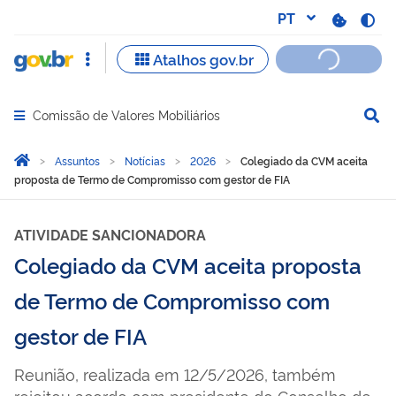
Comissão de Valores Mobiliários
Abrir menu principal de navegação
Você está aqui:
Página Inicial
Assuntos
Notícias
2026
Colegiado da CVM aceita
proposta de Termo de Compromisso com gestor de FIA
ATIVIDADE SANCIONADORA
Colegiado da CVM aceita proposta
de Termo de Compromisso com
gestor de FIA
Reunião, realizada em 12/5/2026, também
rejeitou acordo com presidente do Conselho de