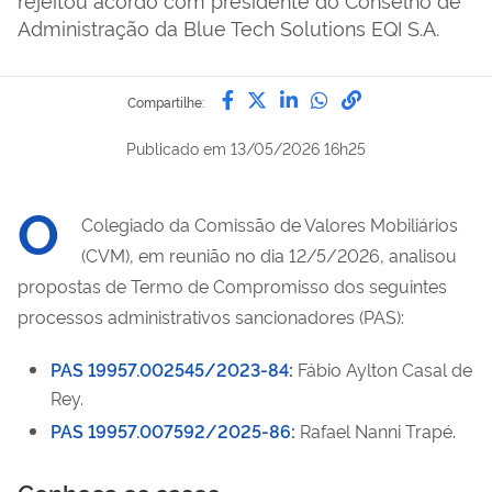
Administração da Blue Tech Solutions EQI S.A.
Compartilhe por Facebook
Compartilhe por Twitter
Compartilhe por Lin
Compartilhe por
link para Copi
Compartilhe:
Publicado em
13/05/2026 16h25
O
Colegiado da Comissão de Valores Mobiliários
(CVM), em reunião no dia 12/5/2026, analisou
propostas de Termo de Compromisso dos seguintes
processos administrativos sancionadores (PAS):
PAS 19957.002545/2023-84
:
Fábio Aylton Casal de
Rey.
PAS 19957.007592/2025-86
:
Rafael Nanni Trapé.
Conheça os casos