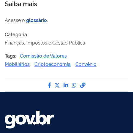
Saiba mais
Acesse o
glossário
.
Categoria
Finanças, Impostos e Gestão Pública
Tags:
Comissão de Valores
Mobiliários
Criptoeconomia
Convênio
Compartilhe por Facebook
Compartilhe por Twitter
Compartilhe por LinkedI
Compartilhe por Wha
link para Copiar pa