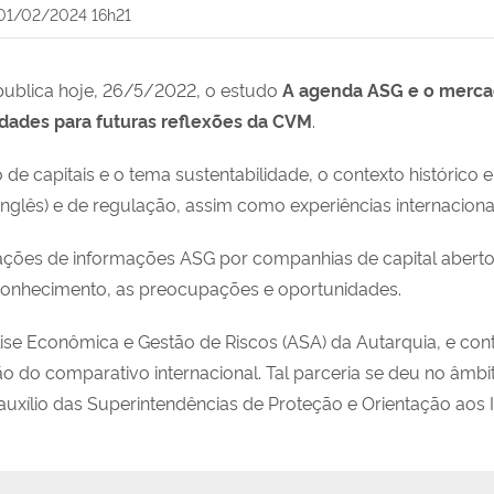
01/02/2024 16h21
publica hoje, 26/5/2022, o estudo
A agenda ASG e o mercado
dades para futuras reflexões da CVM
.
 de capitais e o tema sustentabilidade, o contexto históric
nglês) e de regulação, assim como experiências internaciona
ações de informações ASG por companhias de capital abert
 conhecimento, as preocupações e oportunidades.
álise Econômica e Gestão de Riscos (ASA) da Autarquia, e con
o do comparativo internacional. Tal parceria se deu no âmb
xílio das Superintendências de Proteção e Orientação aos In