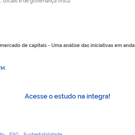
, sociais e de governança (ASG).
ercado de capitais - Uma análise das iniciativas em anda
VM
.
Acesse o estudo na íntegra
!
do
ESG
Sustentabilidade