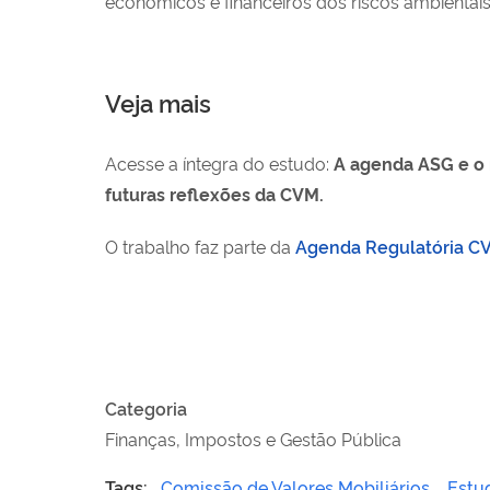
econômicos e financeiros dos riscos ambientais
Veja mais
Acesse a íntegra do estudo:
A agenda ASG e o m
futuras reflexões da CVM.
O trabalho faz parte da
Agenda Regulatória C
Categoria
Finanças, Impostos e Gestão Pública
Tags:
Comissão de Valores Mobiliários
Estu