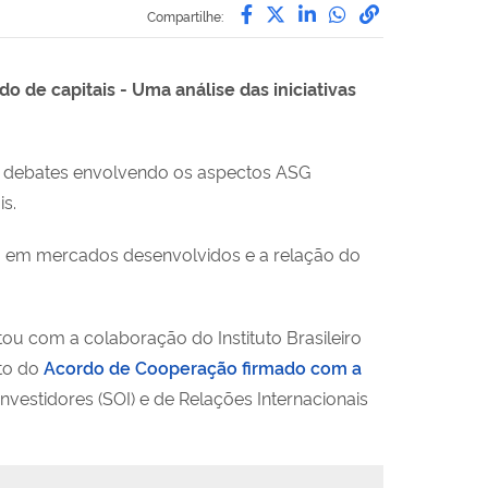
Compartilhe por Facebo
Compartilhe por Twit
Compartilhe por L
Compartilhe p
link para C
Compartilhe:
 de capitais - Uma análise das iniciativas
o e debates envolvendo os aspectos ASG
is.
o em mercados desenvolvidos e a relação do
tou com a colaboração do Instituto Brasileiro
ito do
Acordo de Cooperação firmado com a
vestidores (SOI) e de Relações Internacionais