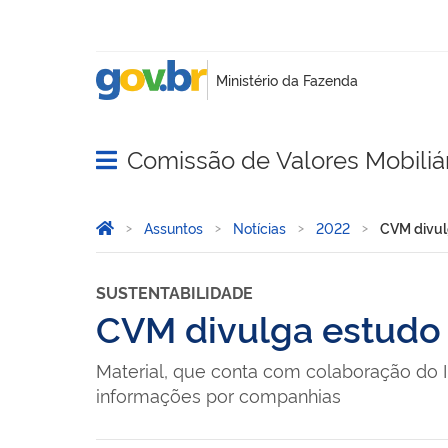
Comissão de Valores Mobiliá
Abrir menu principal de navegação
Você está aqui:
Página Inicial
Assuntos
Notícias
2022
CVM divul
SUSTENTABILIDADE
CVM divulga estudo 
Material, que conta com colaboração do I
informações por companhias