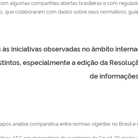
s com algumas companhias abertas brasileiras e com regulad
o, que colaboraram com dados sobre seus normativos, guias, 
 às iniciativas observadas no âmbito inter
tintos, especialmente a edição da Resoluç
de informações
s análise comparativa entre normas vigentes no Brasil e o
ticas ASG em decorrência da pandemia de Covid-19: maior u