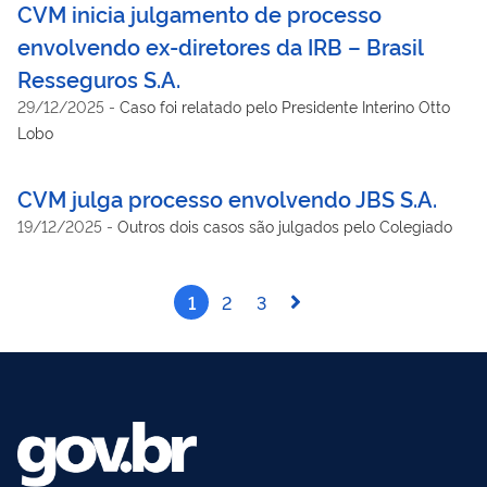
CVM inicia julgamento de processo
envolvendo ex-diretores da IRB – Brasil
Resseguros S.A.
29/12/2025
-
Caso foi relatado pelo Presidente Interino Otto
Lobo
CVM julga processo envolvendo JBS S.A.
19/12/2025
-
Outros dois casos são julgados pelo Colegiado
1
2
3