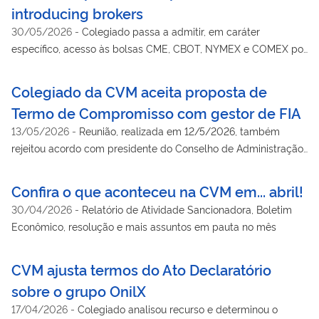
introducing brokers
30/05/2026
-
Colegiado passa a admitir, em caráter
específico, acesso às bolsas CME, CBOT, NYMEX e COMEX por
meio de parcerias entre intermediários brasileiros e
estrangeiros, observadas as condições já estabelecidas pela
Colegiado da CVM aceita proposta de
Autarquia e análise futura da SMI
Termo de Compromisso com gestor de FIA
13/05/2026
-
Reunião, realizada em 12/5/2026, também
rejeitou acordo com presidente do Conselho de Administração
da Blue Tech Solutions EQI S.A.
Confira o que aconteceu na CVM em... abril!
30/04/2026
-
Relatório de Atividade Sancionadora, Boletim
Econômico, resolução e mais assuntos em pauta no mês
CVM ajusta termos do Ato Declaratório
sobre o grupo OnilX
17/04/2026
-
Colegiado analisou recurso e determinou o