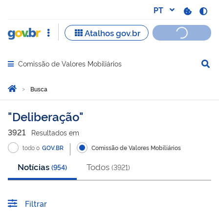
Comissão de Valores Mobiliários
Abrir menu principal de navegação
Você está aqui:
Página Inicial
Busca
Busca
Deliberação
3921
Resultado
s
em
todo o
GOV.BR
Comissão de Valores Mobiliários
Notícias
Todos
(
954
)
(
3921
)
Filtrar