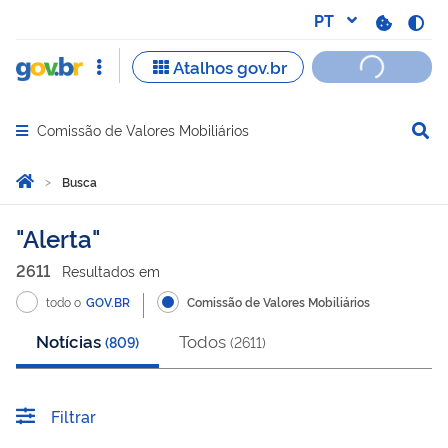
Comissão de Valores Mobiliários
Abrir menu principal de navegação
Você está aqui:
Página Inicial
Busca
Busca
Alerta
2611
Resultado
s
em
todo o
GOV.BR
Comissão de Valores Mobiliários
Notícias
Todos
(
809
)
(
2611
)
Filtrar