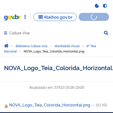
Cultura Viva
Abrir menu principal de navegação
Você está aqui:
Página Inicial
Biblioteca Cultura Viva
Identidade Visual
6ª Teia
Nacional
NOVA_Logo_Teia_Colorida_Horizontal.png
NOVA_Logo_Teia_Colorida_Horizontal
Atualizado em
27/02/2026 11h19
NOVA_Logo_Teia_Colorida_Horizontal.png
— 110 KB