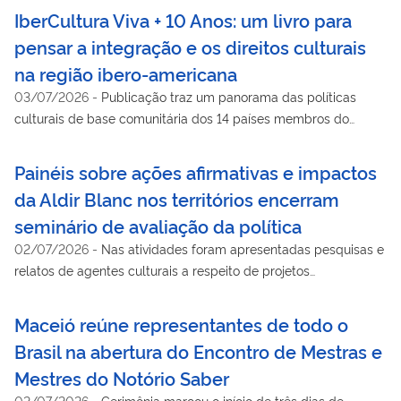
Notório Saber e no fortalecimento da Rede Nacional voltada
IberCultura Viva + 10 Anos: um livro para
ao reconhecimento dos saberes tradicionais
pensar a integração e os direitos culturais
na região ibero-americana
03/07/2026
-
Publicação traz um panorama das políticas
culturais de base comunitária dos 14 países membros do
programa, que é presidido pela segunda vez pelo Brasil
Painéis sobre ações afirmativas e impactos
da Aldir Blanc nos territórios encerram
seminário de avaliação da política
02/07/2026
-
Nas atividades foram apresentadas pesquisas e
relatos de agentes culturais a respeito de projetos
contemplados pela iniciativa
Maceió reúne representantes de todo o
Brasil na abertura do Encontro de Mestras e
Mestres do Notório Saber
02/07/2026
-
Cerimônia marcou o início de três dias de