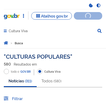
Cultura Viva
Abrir menu principal de navegação
Você está aqui:
Página Inicial
Busca
Busca
CULTURAS POPULARES
580
Resultado
s
em
todo o
GOV.BR
Cultura Viva
Notícias
Todos
(
311
)
(
580
)
Filtrar