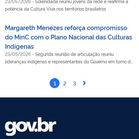
23/05/2026
-
Solenidade reuniu jovens da rede e reafirma a
potência da Cultura Viva nos territórios brasileiros
Margareth Menezes reforça compromisso
do MinC com o Plano Nacional das Culturas
Indígenas
23/05/2026
-
Segunda reunião de articulação reuniu
lideranças indígenas e representantes do Governo em torno da
construção inédita da política cultural para os povos originários
1
2
3