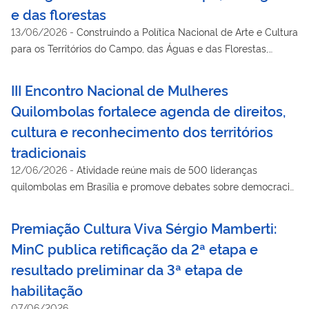
e das florestas
13/06/2026
-
Construindo a Política Nacional de Arte e Cultura
para os Territórios do Campo, das Águas e das Florestas,
atividade realizada em Brasília reúne agentes culturais,
trabalhadoras e trabalhadores de todas as regiões do país
III Encontro Nacional de Mulheres
para contribuir com a elaboração de um Programa Nacional
Quilombolas fortalece agenda de direitos,
voltado à valorização, ao fortalecimento e à promoção das
cultura e reconhecimento dos territórios
expressões culturais desses territórios.
tradicionais
12/06/2026
-
Atividade reúne mais de 500 lideranças
quilombolas em Brasília e promove debates sobre democracia,
reparação histórica e garantia de direitos territoriais
Premiação Cultura Viva Sérgio Mamberti:
MinC publica retificação da 2ª etapa e
resultado preliminar da 3ª etapa de
habilitação
07/06/2026