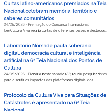
Curtas latino-americanos premiados na Teia
Nacional celebram memória, território e
saberes comunitários
24/05/2026
-
Premiação do Concurso Internacional
IberCultura Viva reuniu curtas de diferentes países e destacou
o papel das imagens na preservação de saberes, identidades e
modos de vida
Laboratório Nômade pauta soberania
digital, democracia cultural e inteligência
artificial na 6ª Teia Nacional dos Pontos de
Cultura
24/05/2026
-
Plenária neste sábado (23) reuniu pesquisadores
para discutir os impactos das plataformas digitais, dos
algoritmos e das tecnologias nos territórios e nas políticas
culturais comunitárias
Protocolo da Cultura Viva para Situações de
Catástrofes é apresentado na 6ª Teia
Nacional