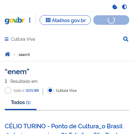
Cultura Viva
Abrir menu principal de navegação
Você está aqui:
Home
search
search
enem
1
Resultado
em
todo o
GOV.BR
Cultura Viva
Todos
(
1
)
CÉLIO TURINO - Ponto de Cultura_o Brasil