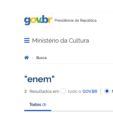
Ministério da Cultura
Abrir menu principal de navegação
Você está aqui:
Página Inicial
Busca
Busca
enem
Resultado
s
em
todo o
3
GOV.BR
Todos
(
3
)