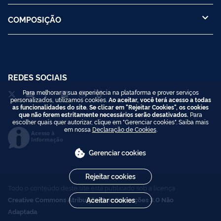
COMPOSIÇÃO
REDES SOCIAIS
Para melhorar a sua experiência na plataforma e prover serviços
personalizados, utilizamos cookies.
Ao aceitar, você terá acesso a todas
as funcionalidades do site. Se clicar em "Rejeitar Cookies", os cookies
que não forem estritamente necessários serão desativados.
Para
escolher quais quer autorizar, clique em "Gerenciar cookies". Saiba mais
em nossa
Declaração de Cookies
.
Acesso à
Informação
Gerenciar cookies
Rejeitar cookies
Todo o conteúdo deste site está publicado sob a licença
Creative Commons Atribuição-SemDerivações 3.0 Não
Aceitar cookies
Adaptada
.