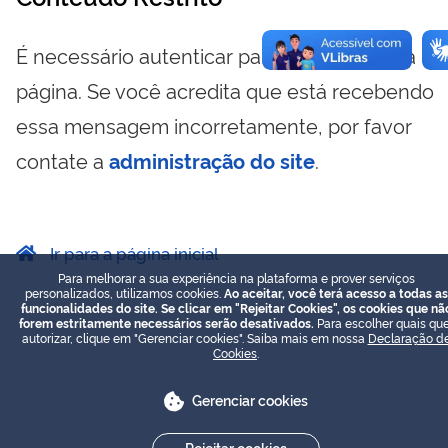
É necessário autenticar para visualizar essa
página. Se você acredita que está recebendo
essa mensagem incorretamente, por favor
contate a
administração do site
.
Ir para a página inicial
Para melhorar a sua experiência na plataforma e prover serviços
personalizados, utilizamos cookies.
Ao aceitar, você terá acesso a todas as
funcionalidades do site. Se clicar em "Rejeitar Cookies", os cookies que nã
forem estritamente necessários serão desativados.
Para escolher quais que
autorizar, clique em "Gerenciar cookies". Saiba mais em nossa
Declaração d
Cookies
.
Gerenciar cookies
Rejeitar cookies