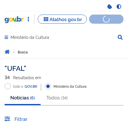
Ministério da Cultura
Abrir menu principal de navegação
Você está aqui:
Página Inicial
Busca
Busca
UFAL
34
Resultado
s
em
todo o
GOV.BR
Ministério da Cultura
Notícias
Todos
(
6
)
(
34
)
Filtrar