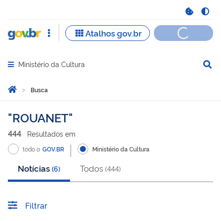
Ministério da Cultura
Abrir menu principal de navegação
Você está aqui:
Página Inicial
Busca
Busca
ROUANET
444
Resultado
s
em
todo o
GOV.BR
Ministério da Cultura
Notícias
Todos
(
6
)
(
444
)
Filtrar