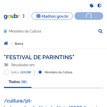
Ministério da Cultura
Abrir menu principal de navegação
Você está aqui:
Página Inicial
Busca
Busca
FESTIVAL DE PARINTINS
36
Resultado
s
em
todo o
GOV.BR
Ministério da Cultura
Todos
(
36
)
/cultura/pt-