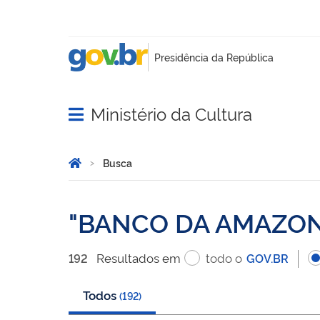
Ministério da Cultura
Abrir menu principal de navegação
Você está aqui:
Página Inicial
Busca
Busca
BANCO DA AMAZON
Resultado
s
em
todo o
192
GOV.BR
Todos
(
192
)