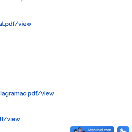
al.pdf/view
diagramao.pdf/view
df/view