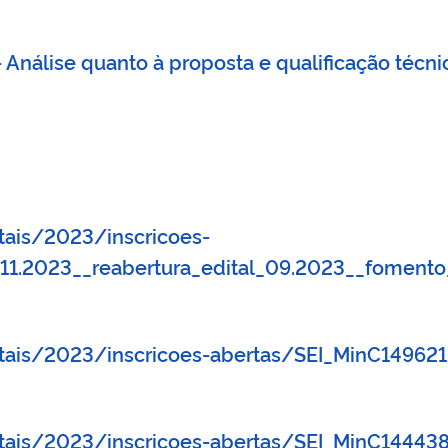
Análise quanto à proposta e qualificação técni
tais/2023/inscricoes-
11.2023__reabertura_edital_09.2023__fomento
itais/2023/inscricoes-abertas/SEI_MinC149621
itais/2023/inscricoes-abertas/SEI_MinC144438