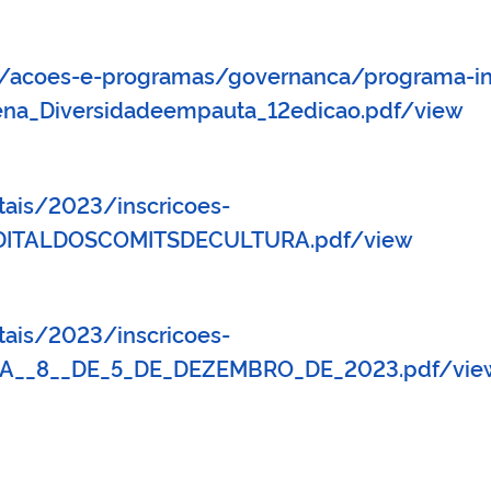
o/acoes-e-programas/governanca/programa-in
na_Diversidadeempauta_12edicao.pdf/view
tais/2023/inscricoes-
DITALDOSCOMITSDECULTURA.pdf/view
tais/2023/inscricoes-
NA__8__DE_5_DE_DEZEMBRO_DE_2023.pdf/vie