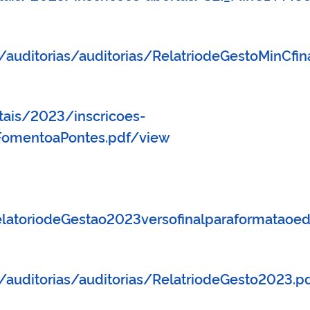
/auditorias/auditorias/RelatriodeGestoMinCfin
tais/2023/inscricoes-
aFomentoaPontes.pdf/view
RelatoriodeGestao2023versofinalparaformataoe
/auditorias/auditorias/RelatriodeGesto2023.p