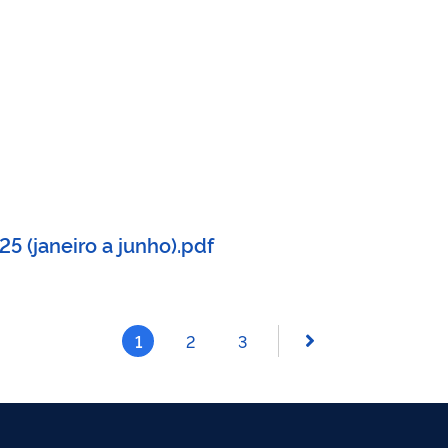
5 (janeiro a junho).pdf
1
2
3