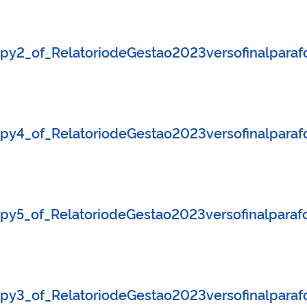
copy2_of_RelatoriodeGestao2023versofinalpar
copy4_of_RelatoriodeGestao2023versofinalpar
copy5_of_RelatoriodeGestao2023versofinalpara
copy3_of_RelatoriodeGestao2023versofinalpar