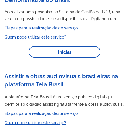
Ao realizar uma pesquisa no Sistema de Gestão da BDB, uma
janela de possibilidades será disponibilizada. Digitando um
termo na caixa de pesquisa, o sistema realizará uma pesquisa
Etapas para a realização deste serviço
em várias bases de dados interligadas. Encontrando os livros
Quem pode utilizar este serviço?
de sua escolha, você poderá reservar e caso esteja
emprestado para você, poderá renová-lo, desde que não haja
Iniciar
reserva para aquele título.
Assistir a obras audiovisuais brasileiras na
plataforma Tela Brasil
Brasil
A plataforma Tela
é um serviço público digital que
permite ao cidadão assistir gratuitamente a obras audiovisuais
brasileiras pela internet. O serviço funciona no formato de
Etapas para a realização deste serviço
vídeo sob demanda (streaming público), sem cobrança de
Quem pode utilizar este serviço?
assinatura, e integrado à conta gov.br, facilitando e tornando