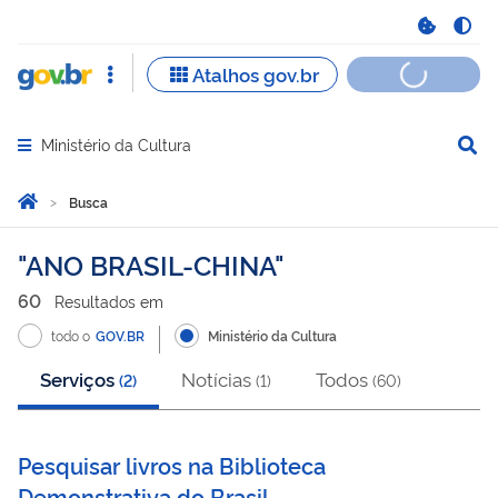
Ministério da Cultura
Abrir menu principal de navegação
Você está aqui:
Página Inicial
Busca
Busca
ANO BRASIL-CHINA
60
Resultado
s
em
todo o
GOV.BR
Ministério da Cultura
Serviços
Notícias
Todos
(
2
)
(
1
)
(
60
)
Pesquisar livros na Biblioteca
Demonstrativa do Brasil