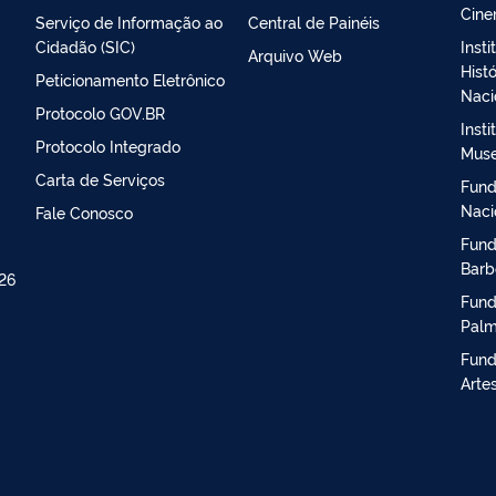
Cine
Serviço de Informação ao
Central de Painéis
Cidadão (SIC)
Inst
Arquivo Web
Histó
Peticionamento Eletrônico
Naci
Protocolo GOV.BR
Insti
Protocolo Integrado
Muse
Carta de Serviços
Fund
Naci
Fale Conosco
Fund
Barb
026
Fund
Palm
Fund
Arte