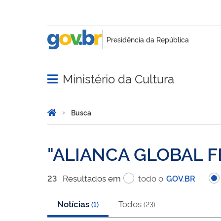
Ministério da Cultura
Abrir menu principal de navegação
Você está aqui:
Página Inicial
Busca
Busca
ALIANCA GLOBAL F
Resultado
s
em
todo o
23
GOV.BR
Notícias
Todos
(
1
)
(
23
)