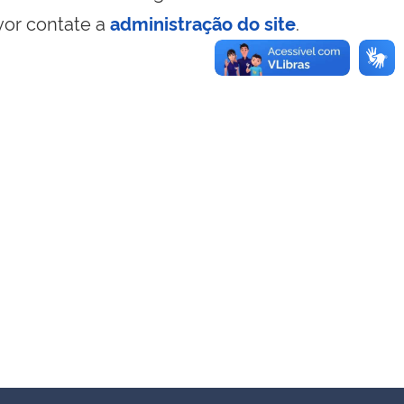
vor contate a
administração do site
.