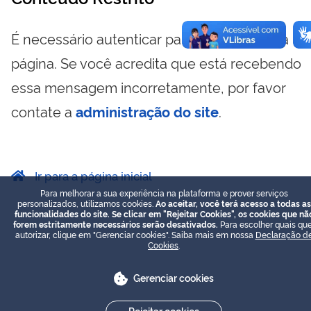
É necessário autenticar para visualizar essa
página. Se você acredita que está recebendo
essa mensagem incorretamente, por favor
contate a
administração do site
.
Ir para a página inicial
Para melhorar a sua experiência na plataforma e prover serviços
personalizados, utilizamos cookies.
Ao aceitar, você terá acesso a todas as
funcionalidades do site. Se clicar em "Rejeitar Cookies", os cookies que nã
forem estritamente necessários serão desativados.
Para escolher quais que
autorizar, clique em "Gerenciar cookies". Saiba mais em nossa
Declaração d
Cookies
.
Gerenciar cookies
Rejeitar cookies