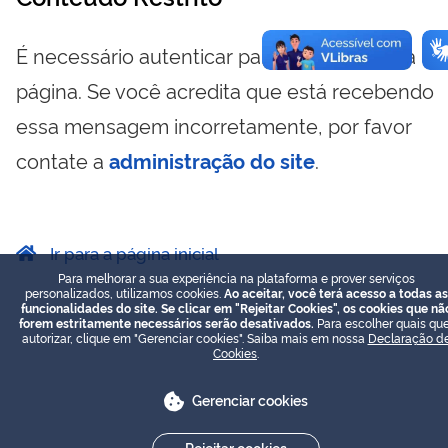
É necessário autenticar para visualizar essa
página. Se você acredita que está recebendo
essa mensagem incorretamente, por favor
contate a
administração do site
.
Ir para a página inicial
Para melhorar a sua experiência na plataforma e prover serviços
personalizados, utilizamos cookies.
Ao aceitar, você terá acesso a todas as
funcionalidades do site. Se clicar em "Rejeitar Cookies", os cookies que nã
forem estritamente necessários serão desativados.
Para escolher quais que
autorizar, clique em "Gerenciar cookies". Saiba mais em nossa
Declaração d
Cookies
.
Gerenciar cookies
Rejeitar cookies