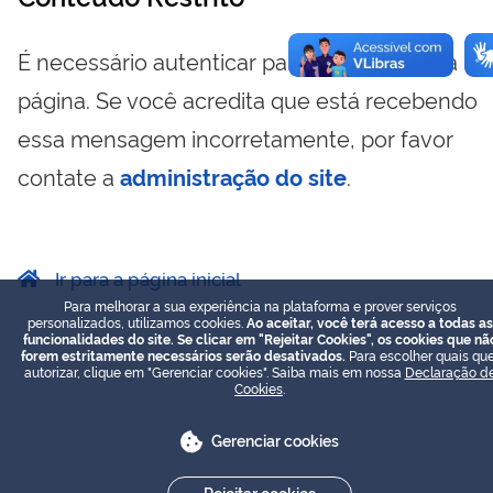
É necessário autenticar para visualizar essa
página. Se você acredita que está recebendo
essa mensagem incorretamente, por favor
contate a
administração do site
.
Ir para a página inicial
Para melhorar a sua experiência na plataforma e prover serviços
personalizados, utilizamos cookies.
Ao aceitar, você terá acesso a todas as
funcionalidades do site. Se clicar em "Rejeitar Cookies", os cookies que nã
forem estritamente necessários serão desativados.
Para escolher quais que
autorizar, clique em "Gerenciar cookies". Saiba mais em nossa
Declaração d
Cookies
.
Gerenciar cookies
Rejeitar cookies