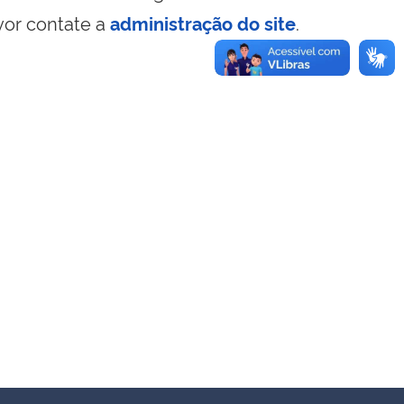
vor contate a
administração do site
.