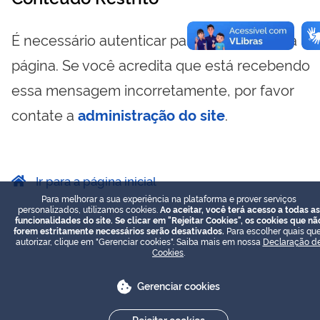
É necessário autenticar para visualizar essa
página. Se você acredita que está recebendo
essa mensagem incorretamente, por favor
contate a
administração do site
.
Ir para a página inicial
Para melhorar a sua experiência na plataforma e prover serviços
personalizados, utilizamos cookies.
Ao aceitar, você terá acesso a todas as
funcionalidades do site. Se clicar em "Rejeitar Cookies", os cookies que nã
forem estritamente necessários serão desativados.
Para escolher quais que
autorizar, clique em "Gerenciar cookies". Saiba mais em nossa
Declaração d
Cookies
.
Gerenciar cookies
Rejeitar cookies