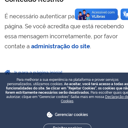
É necessário autenticar para visualizar essa
página. Se você acredita que está recebendo
essa mensagem incorretamente, por favor
contate a
administração do site
.
Ir para a página inicial
Para melhorar a sua experiência na plataforma e prover serviços
personalizados, utilizamos cookies.
Ao aceitar, você terá acesso a todas as
funcionalidades do site. Se clicar em "Rejeitar Cookies", os cookies que nã
forem estritamente necessários serão desativados.
Para escolher quais que
autorizar, clique em "Gerenciar cookies". Saiba mais em nossa
Declaração d
Cookies
.
Gerenciar cookies
Rejeitar cookies