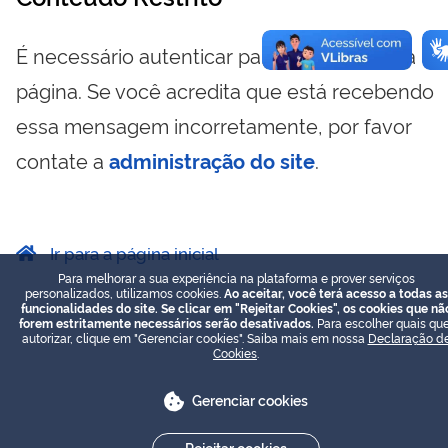
É necessário autenticar para visualizar essa
página. Se você acredita que está recebendo
essa mensagem incorretamente, por favor
contate a
administração do site
.
Ir para a página inicial
Para melhorar a sua experiência na plataforma e prover serviços
personalizados, utilizamos cookies.
Ao aceitar, você terá acesso a todas as
funcionalidades do site. Se clicar em "Rejeitar Cookies", os cookies que nã
forem estritamente necessários serão desativados.
Para escolher quais que
autorizar, clique em "Gerenciar cookies". Saiba mais em nossa
Declaração d
Cookies
.
Gerenciar cookies
Rejeitar cookies