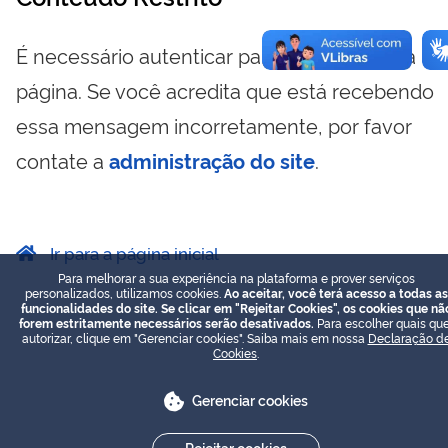
É necessário autenticar para visualizar essa
página. Se você acredita que está recebendo
essa mensagem incorretamente, por favor
contate a
administração do site
.
Ir para a página inicial
Para melhorar a sua experiência na plataforma e prover serviços
personalizados, utilizamos cookies.
Ao aceitar, você terá acesso a todas as
funcionalidades do site. Se clicar em "Rejeitar Cookies", os cookies que nã
forem estritamente necessários serão desativados.
Para escolher quais que
autorizar, clique em "Gerenciar cookies". Saiba mais em nossa
Declaração d
Cookies
.
Gerenciar cookies
Rejeitar cookies