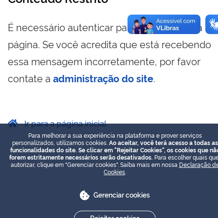
É necessário autenticar para visualizar essa
página. Se você acredita que está recebendo
essa mensagem incorretamente, por favor
contate a
administração do site
.
Ir para a página inicial
Para melhorar a sua experiência na plataforma e prover serviços
personalizados, utilizamos cookies.
Ao aceitar, você terá acesso a todas as
funcionalidades do site. Se clicar em "Rejeitar Cookies", os cookies que nã
forem estritamente necessários serão desativados.
Para escolher quais que
autorizar, clique em "Gerenciar cookies". Saiba mais em nossa
Declaração d
Cookies
.
Gerenciar cookies
Rejeitar cookies