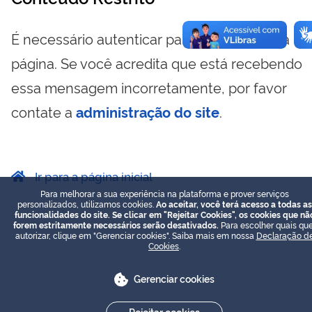
É necessário autenticar para visualizar essa
página. Se você acredita que está recebendo
essa mensagem incorretamente, por favor
contate a
administração do site
.
Ir para a página inicial
Para melhorar a sua experiência na plataforma e prover serviços
personalizados, utilizamos cookies.
Ao aceitar, você terá acesso a todas as
funcionalidades do site. Se clicar em "Rejeitar Cookies", os cookies que nã
forem estritamente necessários serão desativados.
Para escolher quais que
autorizar, clique em "Gerenciar cookies". Saiba mais em nossa
Declaração d
Cookies
.
Gerenciar cookies
Rejeitar cookies