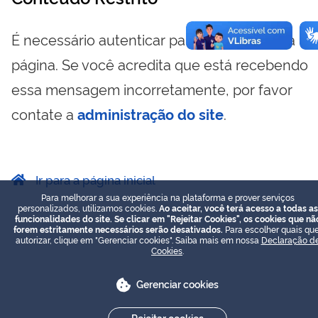
É necessário autenticar para visualizar essa
página. Se você acredita que está recebendo
essa mensagem incorretamente, por favor
contate a
administração do site
.
Ir para a página inicial
Para melhorar a sua experiência na plataforma e prover serviços
personalizados, utilizamos cookies.
Ao aceitar, você terá acesso a todas as
funcionalidades do site. Se clicar em "Rejeitar Cookies", os cookies que nã
forem estritamente necessários serão desativados.
Para escolher quais que
autorizar, clique em "Gerenciar cookies". Saiba mais em nossa
Declaração d
Cookies
.
Gerenciar cookies
Rejeitar cookies