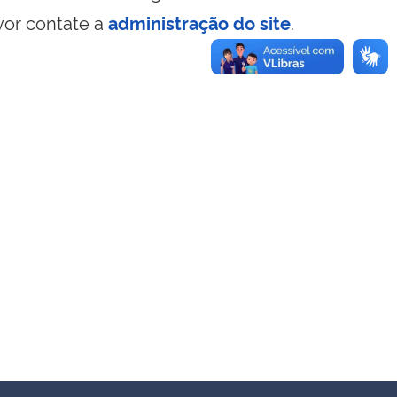
vor contate a
administração do site
.