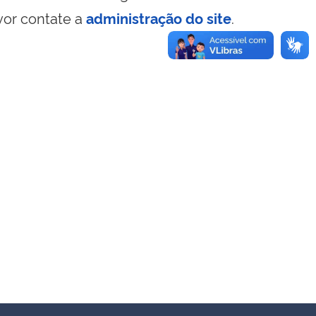
vor contate a
administração do site
.