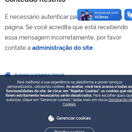
É necessário autenticar para visualizar essa
página. Se você acredita que está recebendo
essa mensagem incorretamente, por favor
contate a
administração do site
.
Ir para a página inicial
Para melhorar a sua experiência na plataforma e prover serviços
personalizados, utilizamos cookies.
Ao aceitar, você terá acesso a todas as
funcionalidades do site. Se clicar em "Rejeitar Cookies", os cookies que nã
forem estritamente necessários serão desativados.
Para escolher quais que
autorizar, clique em "Gerenciar cookies". Saiba mais em nossa
Declaração d
Cookies
.
Gerenciar cookies
Rejeitar cookies