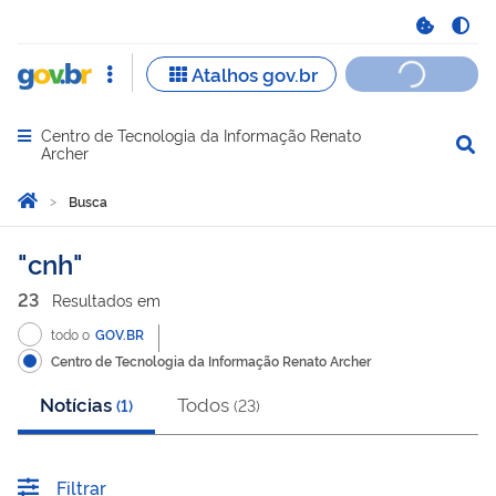
Centro de Tecnologia da Informação Renato
Abrir menu principal de navegação
Archer
Você está aqui:
Página Inicial
Busca
Busca
cnh
23
Resultado
s
em
todo o
GOV.BR
Centro de Tecnologia da Informação Renato Archer
Notícias
Todos
(
1
)
(
23
)
Filtrar