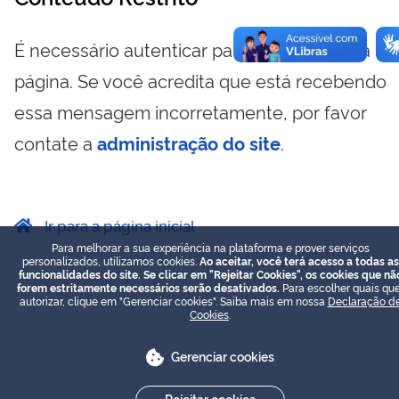
É necessário autenticar para visualizar essa
página. Se você acredita que está recebendo
essa mensagem incorretamente, por favor
contate a
administração do site
.
Ir para a página inicial
Para melhorar a sua experiência na plataforma e prover serviços
personalizados, utilizamos cookies.
Ao aceitar, você terá acesso a todas as
funcionalidades do site. Se clicar em "Rejeitar Cookies", os cookies que nã
forem estritamente necessários serão desativados.
Para escolher quais que
autorizar, clique em "Gerenciar cookies". Saiba mais em nossa
Declaração d
Cookies
.
Gerenciar cookies
Rejeitar cookies