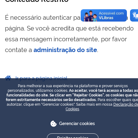
É necessário autenticar para visualizar essa
página. Se você acredita que está recebendo
essa mensagem incorretamente, por favor
contate a
administração do site
.
Ir para a página inicial
Para melhorar a sua experiência na plataforma e prover serviços
personalizados, utilizamos cookies.
Ao aceitar, você terá acesso a todas as
funcionalidades do site. Se clicar em "Rejeitar Cookies", os cookies que nã
forem estritamente necessários serão desativados.
Para escolher quais que
autorizar, clique em "Gerenciar cookies". Saiba mais em nossa
Declaração d
Cookies
.
Gerenciar cookies
Rejeitar cookies