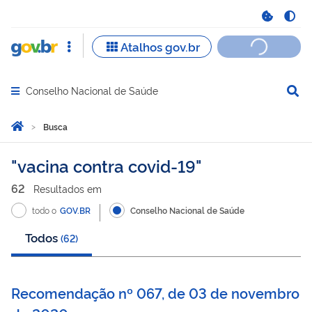
Conselho Nacional de Saúde
Abrir menu principal de navegação
Você está aqui:
Página Inicial
Busca
Busca
vacina contra covid-19
62
Resultado
s
em
todo o
GOV.BR
Conselho Nacional de Saúde
Todos
(
62
)
Recomendação nº 067, de 03 de novembro