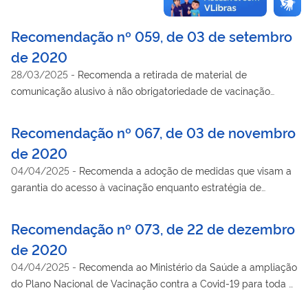
vacinação ao serem imunizados os grupos prioritários
estabelecidos pelo Plano Nacional de Operacionalização da
Recomendação nº 059, de 03 de setembro
Vacinação contra a COVID-19.
de 2020
28/03/2025
-
Recomenda a retirada de material de
comunicação alusivo à não obrigatoriedade de vacinação
enquanto estratégia de enfrentamento da pandemia da Covid-
19, entre outras providências.
Recomendação nº 067, de 03 de novembro
de 2020
04/04/2025
-
Recomenda a adoção de medidas que visam a
garantia do acesso à vacinação enquanto estratégia de
enfrentamento à pandemia da Covid-19.
Recomendação nº 073, de 22 de dezembro
de 2020
04/04/2025
-
Recomenda ao Ministério da Saúde a ampliação
do Plano Nacional de Vacinação contra a Covid-19 para toda a
população brasileira.