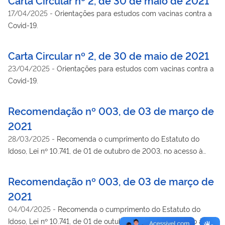
17/04/2025
-
Orientações para estudos com vacinas contra a
Covid-19.
Carta Circular nº 2, de 30 de maio de 2021
23/04/2025
-
Orientações para estudos com vacinas contra a
Covid-19.
Recomendação nº 003, de 03 de março de
2021
28/03/2025
-
Recomenda o cumprimento do Estatuto do
Idoso, Lei nº 10.741, de 01 de outubro de 2003, no acesso à
vacinação ao serem imunizados os grupos prioritários
estabelecidos pelo Plano Nacional de Operacionalização da
Recomendação nº 003, de 03 de março de
Vacinação contra a COVID-19.
2021
04/04/2025
-
Recomenda o cumprimento do Estatuto do
Idoso, Lei nº 10.741, de 01 de outubro de 2003, no acesso à