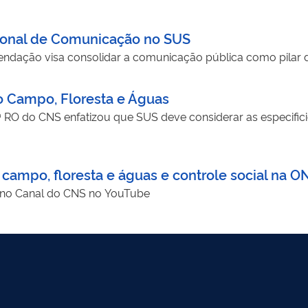
cional de Comunicação no SUS
mendação visa consolidar a comunicação pública como pilar d
o Campo, Floresta e Águas
 RO do CNS enfatizou que SUS deve considerar as especifi
 campo, floresta e águas e controle social na 
e no Canal do CNS no YouTube