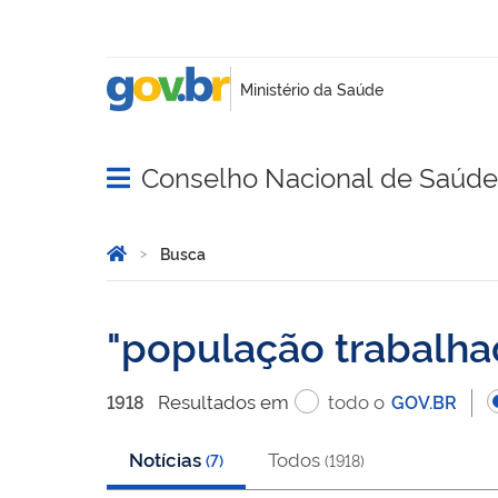
Conselho Nacional de Saúde
Abrir menu principal de navegação
Você está aqui:
Página Inicial
Busca
Busca
população trabalha
Resultado
s
em
todo o
1918
GOV.BR
Notícias
Todos
(
7
)
(
1918
)